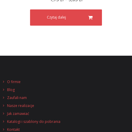
- Butelki termiczne
Czytaj dalej
- Bidony, shakery
- Kubki
- Długopisy 360 Print
- Linijki
- Szprychówki
O firmie
- Układanki, jojo
Blog
- Podstawki, podkładki
Zaufali nam
Nasze realizacje
- Tekstylia
Jak zamawiać
Katalogi i szablony do pobrania
- Produkty Premium
Kontakt