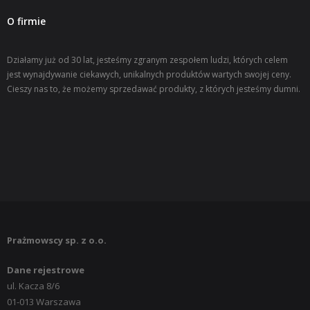
- Maszyny do produkcji przypinek
O firmie
Kolekcje
Działamy już od 30 lat, jesteśmy zgranym zespołem ludzi, których celem
- Breloki adloop
jest wynajdywanie ciekawych, unikalnych produktów wartych swojej ceny.
Cieszy nas to, że możemy sprzedawać produkty, z których jesteśmy dumni.
- Sportowe
- Rowerowe
- Realizacje dla klubów sportowych
- Dla punktów foto
- Motoryzacyjne
Prażmowscy sp. z o.o.
- Szkolne
Dane rejestrowe
- Biurowe
ul. Kacza 8/6
01-013 Warszawa
- Świąteczne