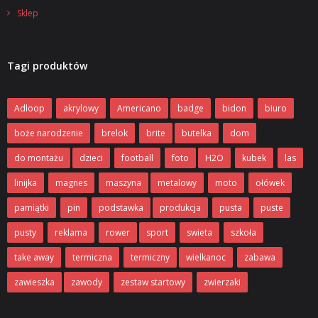
- Pozostałe produkty
Sklep
Maszyny i komponenty do własnej produkcji
Tagi produktów
- Breloki akrylowe
- Breloki metalowe
Adloop
akrylowy
Americano
badge
bidon
biuro
- Magnesy
boże narodzenie
brelok
brite
butelka
dom
- Identyfikatory, piny
do montażu
dzieci
football
foto
H2O
kubek
las
linijka
magnes
maszyna
metalowy
moto
ołówek
- Linijki
pamiątki
pin
podstawka
produkcja
pusta
puste
- Bombki
pusty
reklama
rower
sport
swieta
szkoła
- Zestawy startowe
take away
termiczna
termiczny
wielkanoc
zabawa
- Maszyny do montażu breloków i pinów
zawieszka
zawody
zestaw startowy
zwierzaki
- Maszyny do produkcji magnesów