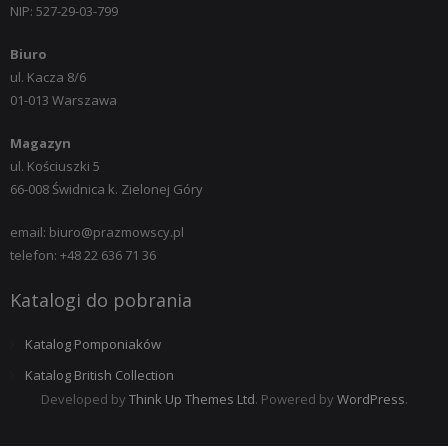
NIP: 527-29-03-799
Biuro
ul. Kacza 8/6
01-013 Warszawa
Magazyn
ul. Kościuszki 5
66-008 Świdnica k. Zielonej Góry
email: biuro@prazmowscy.pl
telefon: +48 22 636 71 36
Katalogi do pobrania
Katalog Pomponiaków
Katalog British Collection
Developed by
Think Up Themes Ltd
. Powered by
WordPress
.
Katalog Europa i Świat
Katalog Gamax