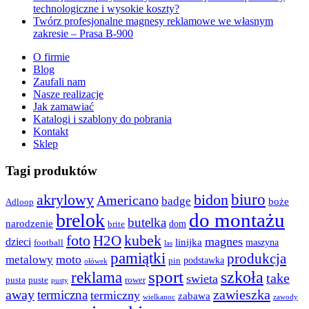
technologiczne i wysokie koszty?
Twórz profesjonalne magnesy reklamowe we własnym
zakresie – Prasa B-900
O firmie
Blog
Zaufali nam
Nasze realizacje
Jak zamawiać
Katalogi i szablony do pobrania
Kontakt
Sklep
Tagi produktów
biuro
akrylowy
bidon
Americano
badge
boże
Adloop
do montażu
brelok
butelka
narodzenie
dom
brite
kubek
foto
H2O
magnes
dzieci
linijka
maszyna
football
las
pamiątki
produkcja
moto
metalowy
podstawka
pin
ołówek
sport
szkoła
reklama
take
swieta
pusta
puste
rower
pusty
away
zawieszka
termiczna
termiczny
zabawa
wielkanoc
zawody