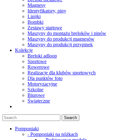
Magnesy
Identyfikatory, piny
Linijki
Bombki
Zestawy startowe
Maszyny do montażu breloków i pinów
Maszyny do produkcji magnesów
Maszyny do produkcji przypinek
Kolekcje
Breloki adloop
Sportowe
Rowerowe
Realizacje dla klubów sportowych
Dla punktów foto
Motoryzacyjne
Szkolne
Biurowe
Świąteczne
Pomponiaki
- Pomponiaki na nóżkach
- - Podstawowe modele