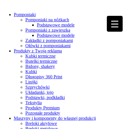
Pomponiaki
▼
Pomponiaki na nóżkach
Podstawowe modele
▼
Pomponiaki z zawieszką
Podstawowe modele
▼
Zakładki z pomponiakami
Ołówki z pomponiakami
Produkty z Twoją reklamą
▼
Kubki termiczne
Butelki termiczne
Bidony, shakery
Kubki
Długopisy 360 Print
Linijki
Szprychówki
Układanki, jojo
Podstawki, podkładki
Tekstylia
Produkty Premium
Pozostałe produkty
Maszyny i komponenty do własnej produkcji
Breloki akrylowe
Breloki metalowe