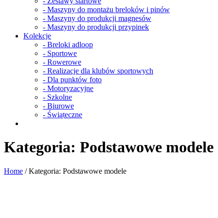
- Zestawy startowe
- Maszyny do montażu breloków i pinów
- Maszyny do produkcji magnesów
- Maszyny do produkcji przypinek
Kolekcje
- Breloki adloop
- Sportowe
- Rowerowe
- Realizacje dla klubów sportowych
- Dla punktów foto
- Motoryzacyjne
- Szkolne
- Biurowe
- Świąteczne
Kategoria:
Podstawowe modele
Home
/
Kategoria:
Podstawowe modele