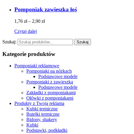
Pomponiak zawieszka łoś
1,76
zł
–
2,90
zł
Czytaj dalej
Szukaj:
Szukaj
Kategorie produktów
Pomponiaki reklamowe
Pomponiaki na nóżkach
Podstawowe modele
Pomponiaki z zawieszką
Podstawowe modele
Zakładki z pomponiakami
Ołówki z pomponiakami
Produkty z Twoją reklamą
Kubki termiczne
Butelki termiczne
Bidony, shakery
Kubki
Podstawki, podkładki