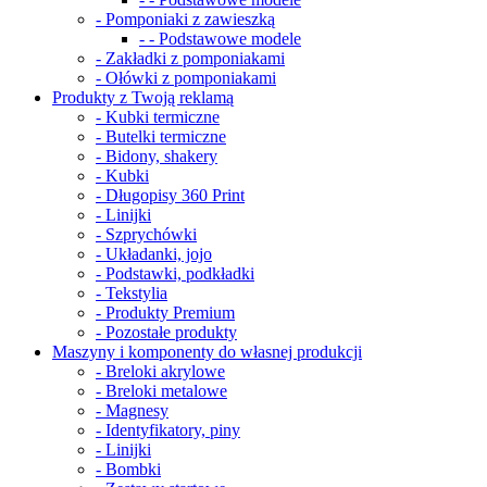
- Pomponiaki z zawieszką
- - Podstawowe modele
- Zakładki z pomponiakami
- Ołówki z pomponiakami
Produkty z Twoją reklamą
- Kubki termiczne
- Butelki termiczne
- Bidony, shakery
- Kubki
- Długopisy 360 Print
- Linijki
- Szprychówki
- Układanki, jojo
- Podstawki, podkładki
- Tekstylia
- Produkty Premium
- Pozostałe produkty
Maszyny i komponenty do własnej produkcji
- Breloki akrylowe
- Breloki metalowe
- Magnesy
- Identyfikatory, piny
- Linijki
- Bombki