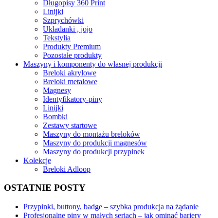
Długopisy 360 Print
Linijki
Szprychówki
Układanki , jojo
Tekstylia
Produkty Premium
Pozostałe produkty
Maszyny i komponenty do własnej produkcji
Breloki akrylowe
Breloki metalowe
Magnesy
Identyfikatory-piny
Linijki
Bombki
Zestawy startowe
Maszyny do montażu breloków
Maszyny do produkcji magnesów
Maszyny do produkcji przypinek
Kolekcje
Breloki Adloop
OSTATNIE POSTY
Przypinki, buttony, badge – szybka produkcja na żądanie
Profesjonalne piny w małych seriach – jak ominąć bariery