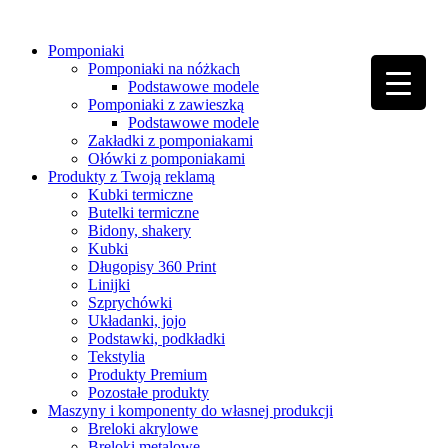
Pomponiaki
▼
Pomponiaki na nóżkach
Podstawowe modele
▼
Pomponiaki z zawieszką
Podstawowe modele
▼
Zakładki z pomponiakami
Ołówki z pomponiakami
Produkty z Twoją reklamą
▼
Kubki termiczne
Butelki termiczne
Bidony, shakery
Kubki
Długopisy 360 Print
Linijki
Szprychówki
Układanki, jojo
Podstawki, podkładki
Tekstylia
Produkty Premium
Pozostałe produkty
Maszyny i komponenty do własnej produkcji
Breloki akrylowe
Breloki metalowe