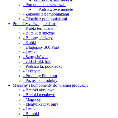
- Pomponiaki z zawieszką
- - Podstawowe modele
- Zakładki z pomponiakami
- Ołówki z pomponiakami
Produkty z Twoją reklamą
- Kubki termiczne
- Butelki termiczne
- Bidony, shakery
- Kubki
- Długopisy 360 Print
- Linijki
- Szprychówki
- Układanki, jojo
- Podstawki, podkładki
- Tekstylia
- Produkty Premium
- Pozostałe produkty
Maszyny i komponenty do własnej produkcji
- Breloki akrylowe
- Breloki metalowe
- Magnesy
- Identyfikatory, piny
- Linijki
- Bombki