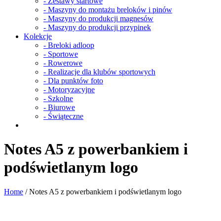
- Zestawy startowe
- Maszyny do montażu breloków i pinów
- Maszyny do produkcji magnesów
- Maszyny do produkcji przypinek
Kolekcje
- Breloki adloop
- Sportowe
- Rowerowe
- Realizacje dla klubów sportowych
- Dla punktów foto
- Motoryzacyjne
- Szkolne
- Biurowe
- Świąteczne
Notes A5 z powerbankiem i
podświetlanym logo
Home
/
Notes A5 z powerbankiem i podświetlanym logo