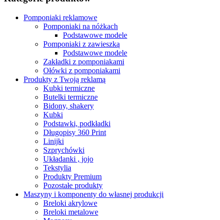
Pomponiaki reklamowe
Pomponiaki na nóżkach
Podstawowe modele
Pomponiaki z zawieszką
Podstawowe modele
Zakładki z pomponiakami
Ołówki z pomponiakami
Produkty z Twoją reklamą
Kubki termiczne
Butelki termiczne
Bidony, shakery
Kubki
Podstawki, podkładki
Długopisy 360 Print
Linijki
Szprychówki
Układanki , jojo
Tekstylia
Produkty Premium
Pozostałe produkty
Maszyny i komponenty do własnej produkcji
Breloki akrylowe
Breloki metalowe