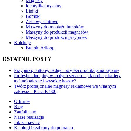
Magnesy
Identyfikatory-piny
Linijki
Bombki
Zestawy startowe
Maszyny do montażu breloków
Maszyny do produkcji magnesów
Maszyny do produkcji przypinek
Kolekcje
Breloki Adloop
OSTATNIE POSTY
Przypinki, buttony, badge – szybka produkcja na żądanie
Profesjonalne piny w małych seriach – jak ominąć bariery
technologiczne i wysokie koszty?
Twórz profesjonalne magnesy reklamowe we własnym
zakresie – Prasa B-900
O firmie
Blog
Zaufali nam
Nasze realizacje
Jak zamawiać
Katalogi i szablony do pobrania