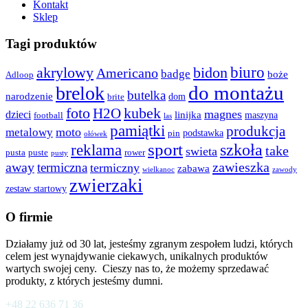
Kontakt
Sklep
Tagi produktów
biuro
akrylowy
bidon
Americano
badge
boże
Adloop
do montażu
brelok
butelka
narodzenie
dom
brite
kubek
foto
H2O
magnes
dzieci
linijka
maszyna
football
las
pamiątki
produkcja
moto
metalowy
podstawka
pin
ołówek
sport
szkoła
reklama
take
swieta
pusta
puste
rower
pusty
away
zawieszka
termiczna
termiczny
zabawa
wielkanoc
zawody
zwierzaki
zestaw startowy
O firmie
Działamy już od 30 lat, jesteśmy zgranym zespołem ludzi, których
celem jest wynajdywanie ciekawych, unikalnych produktów
wartych swojej ceny. Cieszy nas to, że możemy sprzedawać
produkty, z których jesteśmy dumni.
+48 22 636 71 36