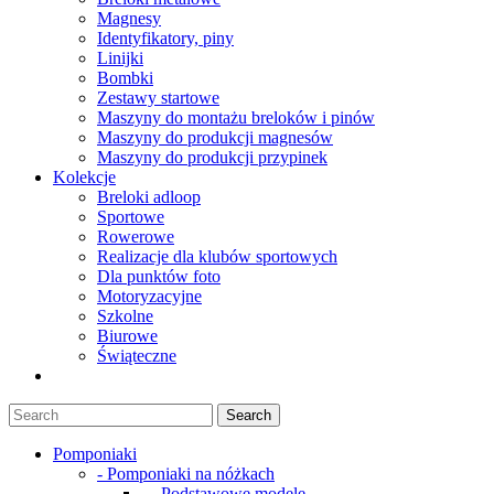
Magnesy
Identyfikatory, piny
Linijki
Bombki
Zestawy startowe
Maszyny do montażu breloków i pinów
Maszyny do produkcji magnesów
Maszyny do produkcji przypinek
Kolekcje
Breloki adloop
Sportowe
Rowerowe
Realizacje dla klubów sportowych
Dla punktów foto
Motoryzacyjne
Szkolne
Biurowe
Świąteczne
Pomponiaki
- Pomponiaki na nóżkach
- - Podstawowe modele