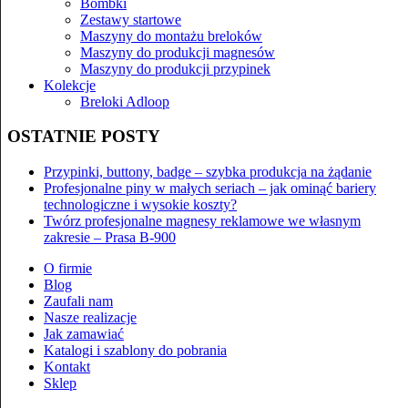
Bombki
Zestawy startowe
Maszyny do montażu breloków
Maszyny do produkcji magnesów
Maszyny do produkcji przypinek
Kolekcje
Breloki Adloop
OSTATNIE POSTY
Przypinki, buttony, badge – szybka produkcja na żądanie
Profesjonalne piny w małych seriach – jak ominąć bariery
technologiczne i wysokie koszty?
Twórz profesjonalne magnesy reklamowe we własnym
zakresie – Prasa B-900
O firmie
Blog
Zaufali nam
Nasze realizacje
Jak zamawiać
Katalogi i szablony do pobrania
Kontakt
Sklep