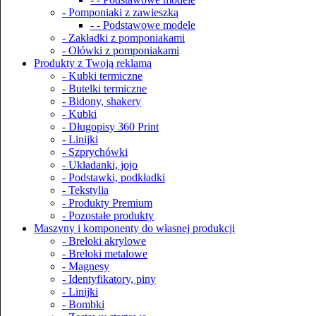
- Pomponiaki z zawieszką
- - Podstawowe modele
- Zakładki z pomponiakami
- Ołówki z pomponiakami
Produkty z Twoją reklamą
- Kubki termiczne
- Butelki termiczne
- Bidony, shakery
- Kubki
- Długopisy 360 Print
- Linijki
- Szprychówki
- Układanki, jojo
- Podstawki, podkładki
- Tekstylia
- Produkty Premium
- Pozostałe produkty
Maszyny i komponenty do własnej produkcji
- Breloki akrylowe
- Breloki metalowe
- Magnesy
- Identyfikatory, piny
- Linijki
- Bombki