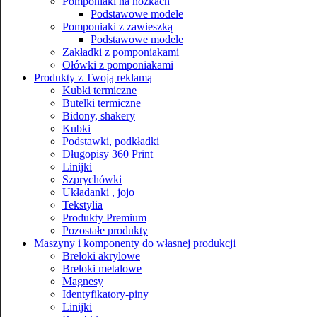
Pomponiaki na nóżkach
Podstawowe modele
Pomponiaki z zawieszką
Podstawowe modele
Zakładki z pomponiakami
Ołówki z pomponiakami
Produkty z Twoją reklamą
Kubki termiczne
Butelki termiczne
Bidony, shakery
Kubki
Podstawki, podkładki
Długopisy 360 Print
Linijki
Szprychówki
Układanki , jojo
Tekstylia
Produkty Premium
Pozostałe produkty
Maszyny i komponenty do własnej produkcji
Breloki akrylowe
Breloki metalowe
Magnesy
Identyfikatory-piny
Linijki