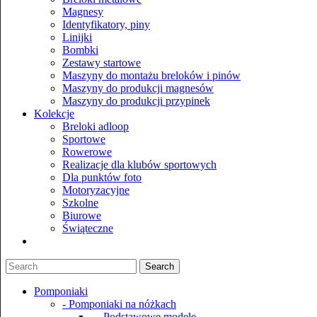
Magnesy
Identyfikatory, piny
Linijki
Bombki
Zestawy startowe
Maszyny do montażu breloków i pinów
Maszyny do produkcji magnesów
Maszyny do produkcji przypinek
Kolekcje
Breloki adloop
Sportowe
Rowerowe
Realizacje dla klubów sportowych
Dla punktów foto
Motoryzacyjne
Szkolne
Biurowe
Świąteczne
Pomponiaki
- Pomponiaki na nóżkach
- - Podstawowe modele