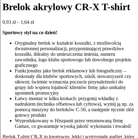
Brelok akrylowy CR-X T-shirt
0,93
zł
–
1,64
zł
Sportowy styl na co dzień!
Oryginalny brelok w kształcie koszulki, z możliwością
dwustronnej personalizacji, przypominającej prawdziwe
koszulki, iIdealny do umieszczenia imienia, numeru
zawodnika, logo klubu sportowego lub dowolnego projektu
graficznego
Funkcjonalny jako brelok reklamowy lub fotograficzny –
doskonały dla klubów sportowych, szkół, stowarzyszeń czy
siłowni; świetnie wzmacnia poczucie przynależności do
grupy lub wspiera lojalność klientów firmy jako unikalny
upominek promocyjny
Łatwy montaż w kilku krokach: przygotuj wkładkę z
nadrukiem (technika offsetowa lub cyfrowa), wytnij ją np. za
pomocą maszyny do breloków C-50, a następnie ręcznie złóż
gotowy produkt
Wyprodukowany w Hiszpanii przez renomowaną firmę
Gamax, co gwarantuje wysoką jakość wykonania i trwałość
Brelok T-shirt CR-X to kreatywny, lekki i wytrzymały gadżet, który