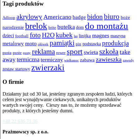
Tagi produktów
biuro
akrylowy
bidon
Americano
badge
boże
Adloop
do montażu
brelok
butelka
narodzenie
dom
brite
kubek
foto
H2O
magnes
dzieci
linijka
maszyna
football
las
pamiątki
produkcja
moto
metalowy
podstawka
pin
ołówek
sport
szkoła
reklama
take
swieta
pusta
puste
rower
pusty
away
zawieszka
termiczna
termiczny
zabawa
wielkanoc
zawody
zwierzaki
zestaw startowy
O firmie
Działamy już od 30 lat, jesteśmy zgranym zespołem ludzi, których
celem jest wynajdywanie ciekawych, unikalnych produktów
wartych swojej ceny. Cieszy nas to, że możemy sprzedawać
produkty, z których jesteśmy dumni.
+48 22 636 71 36
Prażmowscy sp. z o.o.