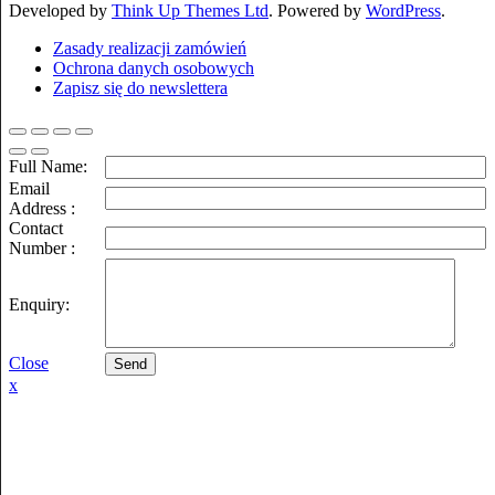
Developed by
Think Up Themes Ltd
. Powered by
WordPress
.
Zasady realizacji zamówień
Ochrona danych osobowych
Zapisz się do newslettera
Full Name:
Email
Address :
Contact
Number :
Enquiry:
Close
Send
x