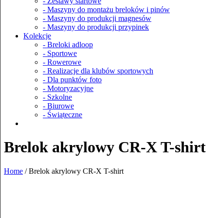
- Zestawy startowe
- Maszyny do montażu breloków i pinów
- Maszyny do produkcji magnesów
- Maszyny do produkcji przypinek
Kolekcje
- Breloki adloop
- Sportowe
- Rowerowe
- Realizacje dla klubów sportowych
- Dla punktów foto
- Motoryzacyjne
- Szkolne
- Biurowe
- Świąteczne
Brelok akrylowy CR-X T-shirt
Home
/
Brelok akrylowy CR-X T-shirt