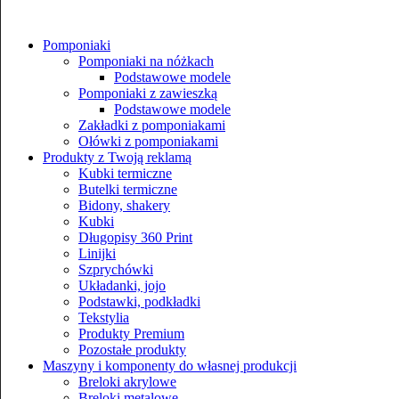
Pomponiaki
Pomponiaki na nóżkach
Podstawowe modele
Pomponiaki z zawieszką
▼
Podstawowe modele
Zakładki z pomponiakami
▼
Ołówki z pomponiakami
Produkty z Twoją reklamą
▼
Kubki termiczne
Butelki termiczne
Bidony, shakery
▼
Kubki
Długopisy 360 Print
Linijki
Szprychówki
Układanki, jojo
Podstawki, podkładki
Tekstylia
Produkty Premium
Pozostałe produkty
Maszyny i komponenty do własnej produkcji
Breloki akrylowe
Breloki metalowe